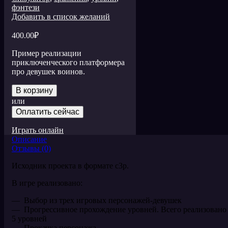
фэнтези
Добавить в список желаний
400.00
₽
Пример реализации
приключенческого платформера
про девушек воинов.
В корзину
или
Оплатить сейчас
Играть онлайн
Описание
Отзывы (0)
Исходник проекта в формате c3p.
В игре реализовано:
— Выбор из трех игровых персонажей-девушек
— Прогрессивное прохождение уровней. Всего реализовано
5 уровней
— Прокачка персонажа