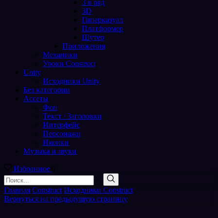
3 в ряд
3D
Гиперказуал
Платформер
Шутер
Приложения
Механики
Уроки Construct
Unity
Исходники Unity
Без категории
Ассеты
Фон
Текст / Заголовки
Интерфейс
Персонажи
Иконки
Музыка и звуки
Избранное
0
Поиск
входа
Поиск
Главная
Construct
Исходники Construct
Вернуться на предыдущую страницу