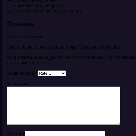
— Несколько видов врагов
— Тематические ловушки на карте
Отзывы
Ещё нет отзывов.
Будьте первым, кто оставит отзыв “Amazon Adventures”
Ваш электронный адрес не будет опубликован. Обязательные
поля помечены
Ваша оценка
*
Ваш отзыв
*
Имени
*