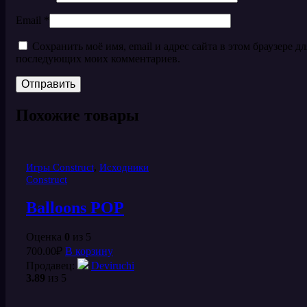
Email
*
Сохранить моё имя, email и адрес сайта в этом браузере дл
последующих моих комментариев.
Похожие товары
,
Игры Construct
Исходники
Construct
Balloons POP
Оценка
0
из 5
700.00
₽
В корзину
Продавец:
Deviruchi
3.89
из 5