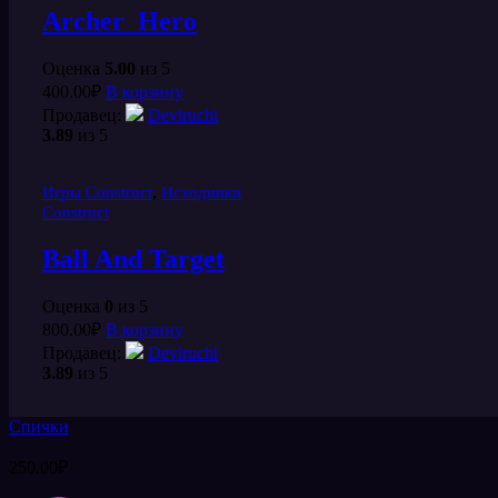
Archer_Hero
Оценка
5.00
из 5
400.00
₽
В корзину
Продавец:
Deviruchi
3.89
из 5
,
Игры Construct
Исходники
Construct
Ball And Target
Оценка
0
из 5
800.00
₽
В корзину
Продавец:
Deviruchi
3.89
из 5
Спички
250.00
₽