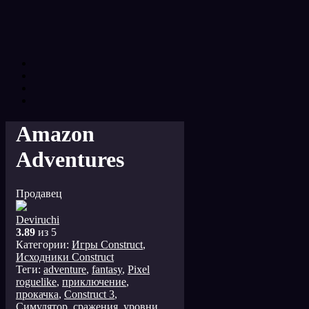
Amazon
Adventures
Продавец
Deviruchi
3.89
из 5
Категории:
Игры Construct
,
Исходники Construct
Теги:
adventure
,
fantasy
,
Pixel
roguelike
,
приключение
,
прокачка
,
Сonstruct 3
,
Симулятор
,
сражения
,
уровни
,