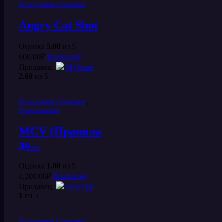
Исходники Construct
Angry Cat Shot
Оценка
5.00
из 5
600.00
₽
В корзину
Продавец:
MyStore
2.69
из 5
,
Исходники Construct
Приложения
MCV (Правила
до...
Оценка
1.00
из 5
1,200.00
₽
В корзину
Продавец:
easyApp
1
из 5
Исходники Construct