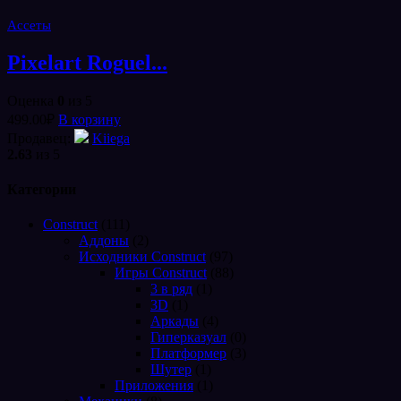
Ассеты
Pixelart Roguel...
Оценка
0
из 5
499.00
₽
В корзину
Продавец:
Kiiega
2.63
из 5
Категории
Construct
(111)
Аддоны
(2)
Исходники Construct
(97)
Игры Construct
(88)
3 в ряд
(1)
3D
(1)
Аркады
(4)
Гиперказуал
(0)
Платформер
(3)
Шутер
(1)
Приложения
(1)