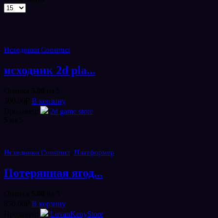
Товаров
на
странице
Исходники Construct
исходник 2d pla...
Оценка
5.00
из 5
300.00
₽
В корзину
Продавец:
2d game store
5
из 5
,
Исходники Construct
Платформер
Потерянная ягод...
Оценка
5.00
из 5
850.00
₽
В корзину
Продавец:
LuvanKenyStore