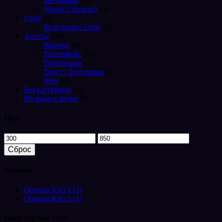
Механики
(8)
Уроки Construct
(6)
Unity
(0)
Исходники Unity
(0)
Ассеты
(94)
Иконки
(0)
Интерфейс
(74)
Персонажи
(12)
Текст / Заголовки
(0)
Фон
(0)
Без категории
(0)
Музыка и звуки
(0)
Цена
Минимальная
Максимальная
цена
цена
Сброс
Рейтинг
Оценка
5
из 5
(2)
Оценка
4
из 5
(1)
Популярные теги