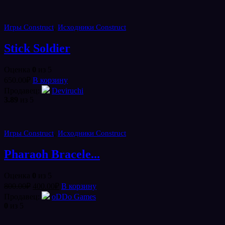
,
Игры Construct
Исходники Construct
Stick Soldier
Оценка
0
из 5
650.00
₽
В корзину
Продавец:
Deviruchi
3.89
из 5
,
Игры Construct
Исходники Construct
Pharaoh Bracele...
Оценка
0
из 5
Первоначальная
Текущая
800.00
₽
400.00
₽
В корзину
цена
цена:
Продавец:
oDDo Games
составляла
400.00₽.
0
из 5
800.00₽.