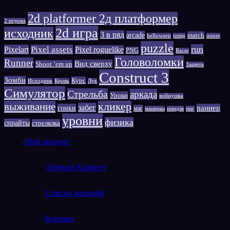
2d platformer 2д платформер
2 игрока
2d игра
исходник
3 в ряд
arcade
match
helloween
jump
miner
puzzle
run
Pixelart
Pixel assets
Pixel roguelike
PNG
Racer
Головоломки
Runner
Вид сверху
Shoot ’em up
Защита
Сonstruct 3
Зомби
Курс
Исходник
Кровь
Лук
Симулятор
Стрельба
аркада
Уроки
войнушка
выживание
кликер
забег
гонки
раннер
маг
машины
ниндзя
пнг
уровни
физика
спрайты
стрелялка
Мой аккаунт
Личный Кабинет
Список желаний
Корзина