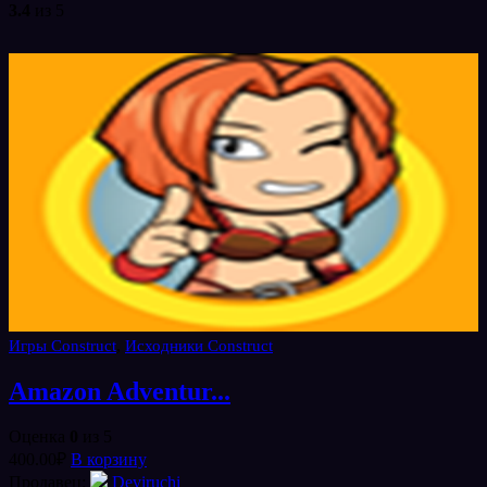
3.4
из 5
,
Игры Construct
Исходники Construct
Amazon Adventur...
Оценка
0
из 5
400.00
₽
В корзину
Продавец:
Deviruchi