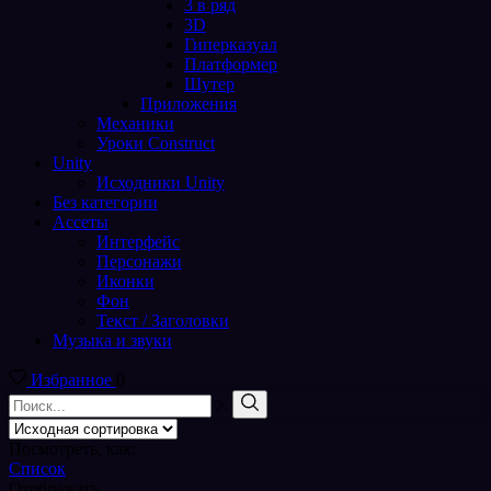
3 в ряд
3D
Гиперказуал
Платформер
Шутер
Приложения
Механики
Уроки Construct
Unity
Исходники Unity
Без категории
Ассеты
Интерфейс
Персонажи
Иконки
Фон
Текст / Заголовки
Музыка и звуки
Избранное
0
Поиск
входа
Поиск
Посмотреть, как:
Список
Отображать