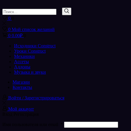
Поиск
входа
Поиск
0
0
0
Мой список желаний
0
0.00
₽
0
Исходники Construct
Уроки Construct
Механики
Ассеты
Аддоны
Музыка и звуки
Магазин
Контакты
Войти / Зарегистрироваться
Мой аккаунт
Вход
Регистрация
Имя пользователя или email
*