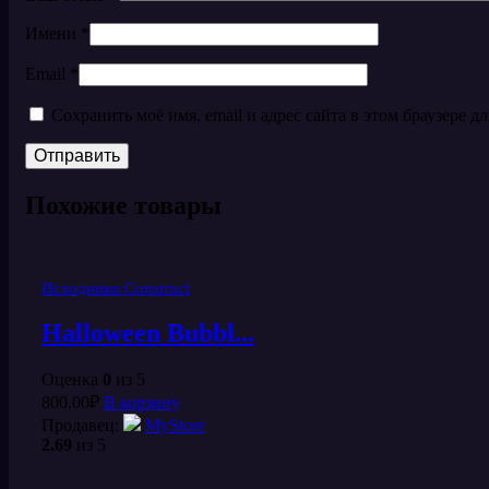
Имени
*
Email
*
Сохранить моё имя, email и адрес сайта в этом браузере
Похожие товары
Исходники Construct
Halloween Bubbl...
Оценка
0
из 5
800.00
₽
В корзину
Продавец:
MyStore
2.69
из 5