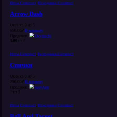
,
Игры Construct
Исходники Construct
Arrow Dash
Оценка
0
из 5
550.00
₽
В корзину
Продавец:
Deviruchi
3.89
из 5
,
Игры Construct
Исходники Construct
Спички
Оценка
0
из 5
250.00
₽
В корзину
Продавец:
easyApp
1
из 5
,
Игры Construct
Исходники Construct
Ball And Target