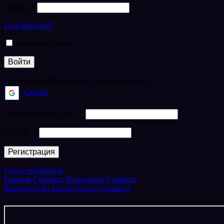
Пароль
*
Lost password?
Запомнить меня
Войти
или авторизуйтесь через социальную сеть
Google
Элекстронный адрес
*
Пароль
*
Регистрация
Стать продавцом
Главная
Construct
Исходники Construct
Вернуться на предыдущую страницу