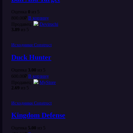
Оценка
0
из 5
800.00
₽
В корзину
Продавец:
Deviruchi
3.89
из 5
Исходники Construct
Duck Hunter
Оценка
3.00
из 5
600.00
₽
В корзину
Продавец:
MyStore
2.69
из 5
Исходники Construct
Kingdom Defense
Оценка
5.00
из 5