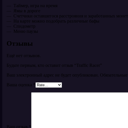
— Таймер, игра на время
— Ямы в дороге
— Счетчики оставшегося расстрояния и заработанных монет
— На карте можно подобрать различные бафы
— Спидометр
— Меню паузы
Отзывы
Ещё нет отзывов.
Будьте первым, кто оставит отзыв “Traffic Racer”
Ваш электронный адрес не будет опубликован. Обязательны
Ваша оценка
*
Ваш отзыв
*