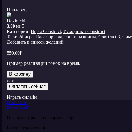
Продавец
Deviruchi
3.89
из 5
Категории:
Игры Construct
,
Исходники Construct
Теги:
2d игра
,
Racer
,
аркада
,
гонки
,
машины
,
Сonstruct 3
,
Сим
Добавить в список желаний
550.00
₽
Пример реализации гонок на время.
В корзину
или
Оплатить сейчас
Играть онлайн
Описание
Отзывы (0)
Исходник проекта в формате c3p.
В игре реализовано: