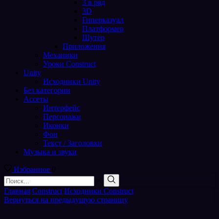
3 в ряд
3D
Гиперказуал
Платформер
Шутер
Приложения
Механики
Уроки Construct
Unity
Исходники Unity
Без категории
Ассеты
Интерфейс
Персонажи
Иконки
Фон
Текст / Заголовки
Музыка и звуки
Избранное
0
Поиск
входа
Поиск
Главная
Construct
Исходники Construct
Вернуться на предыдущую страницу