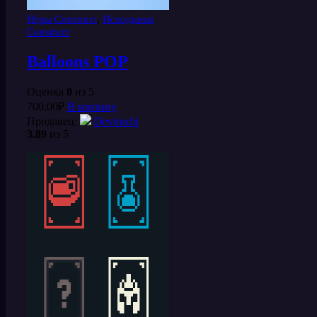
,
Игры Construct
Исходники
Construct
Balloons POP
Оценка
0
из 5
700.00
₽
В корзину
Продавец:
Deviruchi
3.89
из 5