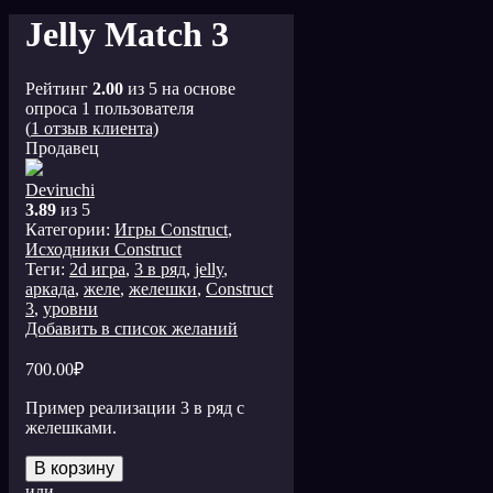
Jelly Match 3
Рейтинг
2.00
из 5 на основе
опроса
1
пользователя
(
1
отзыв клиента)
Продавец
Deviruchi
3.89
из 5
Категории:
Игры Construct
,
Исходники Construct
Теги:
2d игра
,
3 в ряд
,
jelly
,
аркада
,
желе
,
желешки
,
Сonstruct
3
,
уровни
Добавить в список желаний
700.00
₽
Пример реализации 3 в ряд с
желешками.
В корзину
или