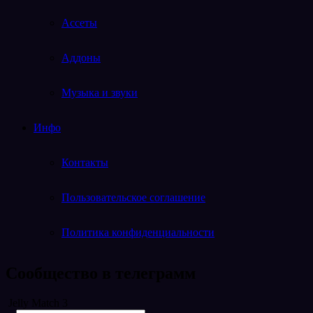
Ассеты
Аддоны
Музыка и звуки
Инфо
Контакты
Пользовательское соглашение
Политика конфиденциальности
Cообщество в телеграмм
Telegram
Jelly Match 3