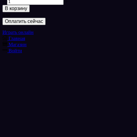
Количество
товара
В корзину
Jelly
или
Match
Оплатить сейчас
3
Играть онлайн
Главная
Магазин
Войти