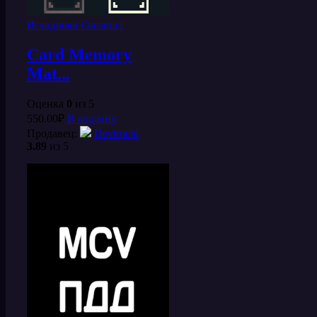
Исходники Construct
Card Memory
Mat...
Оценка
0
из 5
550.00
₽
В корзину
Продавец:
Deviruchi
3.89
из 5