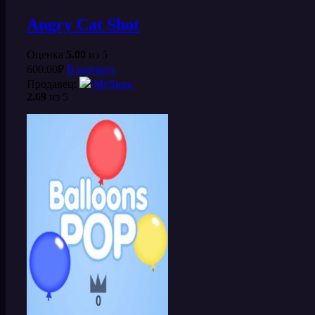
Angry Cat Shot
Оценка
5.00
из 5
600.00
₽
В корзину
Продавец:
MyStore
2.69
из 5