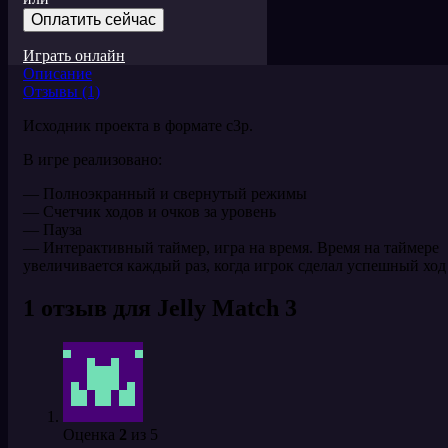
Оплатить сейчас
Играть онлайн
Описание
Отзывы (1)
Исходник проекта в формате c3p.
В игре реализовано:
— Полноэкранный и свернутый режимы
— Счетчик ходов и очков за уровень
— Пауза
— Интерактивный таймер, игра на время. Время на таймере
увеличивается каждый раз, когда игрок сделал успешный ход
1 отзыв для
Jelly Match 3
Оценка
2
из 5