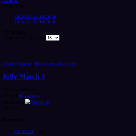
Список
Подробнее
Сетка из 5 столбцов
Сетка из 6 столбцов
Отображать
Товаров на странице
,
Игры Construct
Исходники Construct
Jelly Match 3
Оценка
2.00
из 5
700.00
₽
В корзину
Продавец:
Deviruchi
3.89
из 5
Категории
Construct
(111)