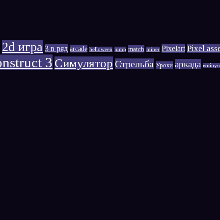
2d игра
Pixelart
Pixel ass
3 в ряд
arcade
match
helloween
jump
miner
nstruct 3
Симулятор
Стрельба
аркада
Уроки
войну