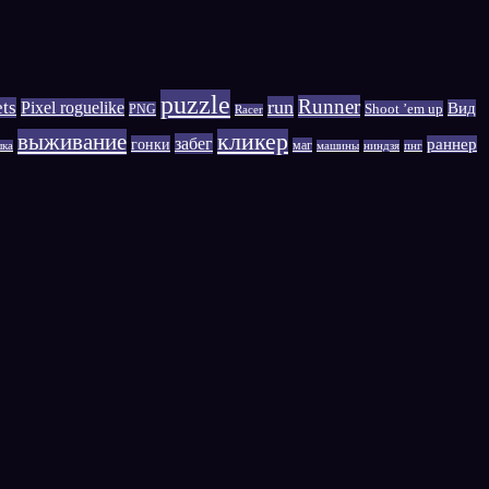
puzzle
Runner
run
ets
Pixel roguelike
Вид
Shoot ’em up
PNG
Racer
выживание
кликер
забег
гонки
раннер
маг
шка
машины
ниндзя
пнг