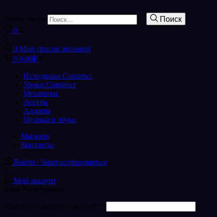
Поиск входа
Поиск
0
0
0
Мой список желаний
0
0.00
₽
0
Исходники Construct
Уроки Construct
Механики
Ассеты
Аддоны
Музыка и звуки
Магазин
Контакты
Войти / Зарегистрироваться
Мой аккаунт
Вход
Регистрация
Имя пользователя или email
*