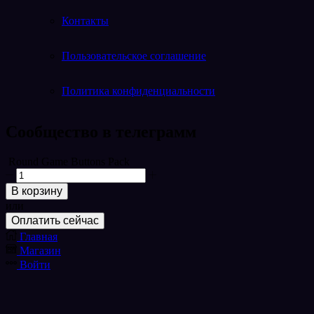
Контакты
Пользовательское соглашение
Политика конфиденциальности
Cообщество в телеграмм
Telegram
Round Game Buttons Pack
Количество
товара
В корзину
Round
или
Game
Оплатить сейчас
Buttons
Pack
Главная
Магазин
Войти