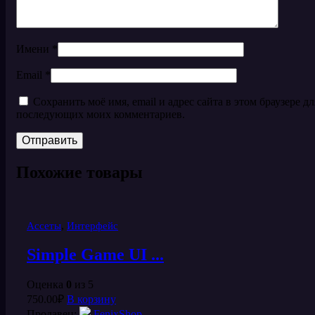
Имени
*
Email
*
Сохранить моё имя, email и адрес сайта в этом браузере дл
последующих моих комментариев.
Похожие товары
,
Ассеты
Интерфейс
Simple Game UI ...
Оценка
0
из 5
750.00
₽
В корзину
Продавец:
FenixShop