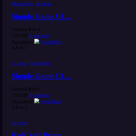
,
Интерфейс
Ассеты
Simple Game UI ...
Оценка
0
из 5
750.00
₽
В корзину
Продавец:
FenixShop
2.4
из 5
,
Ассеты
Интерфейс
Simple Game UI ...
Оценка
0
из 5
750.00
₽
В корзину
Продавец:
FenixShop
2.4
из 5
Ассеты
RedCraft Props ...