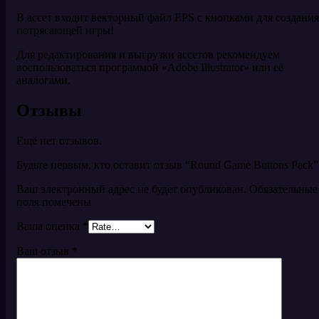
В ассет входит векторный файл EPS с кнопками для создания
потрясающей игры!
Для редактирования и выгрузки ассетов рекомендуем
воспользоваться программой «Adobe Illustrator» или её
аналогами.
Отзывы
Ещё нет отзывов.
Будьте первым, кто оставит отзыв “Round Game Buttons Pack”
Ваш электронный адрес не будет опубликован. Обязательные
поля помечены
Ваша оценка
*
Ваш отзыв
*