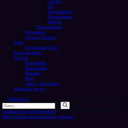
3 в ряд
3D
Гиперказуал
Платформер
Шутер
Приложения
Механики
Уроки Construct
Unity
Исходники Unity
Без категории
Ассеты
Интерфейс
Персонажи
Иконки
Фон
Текст / Заголовки
Музыка и звуки
Избранное
0
Поиск
входа
Поиск
Главная
Ассеты
Интерфейс
Вернуться на предыдущую страницу