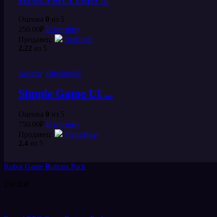
Оценка
0
из 5
250.00
₽
В корзину
Продавец:
RedCraft
2.22
из 5
,
Ассеты
Интерфейс
Simple Game UI ...
Оценка
0
из 5
750.00
₽
В корзину
Продавец:
FenixShop
2.4
из 5
Robot Game Buttons Pack
250.00
₽