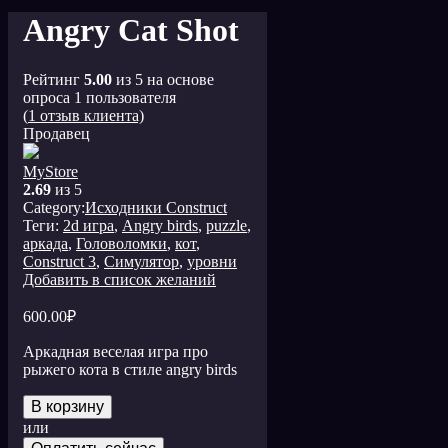
Angry Cat Shot
Рейтинг
5.00
из 5 на основе
опроса
1
пользователя
(
1
отзыв клиента)
Продавец
MyStore
2.69
из 5
Category:
Исходники Construct
Теги:
2d игра
,
Angry birds
,
puzzle
,
аркада
,
Головоломки
,
кот
,
Сonstruct 3
,
Симулятор
,
уровни
Добавить в список желаний
600.00
₽
Аркадная веселая игра про
рыжего кота в стиле angry birds
В корзину
или