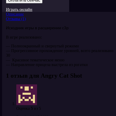
Оплатить сейчас
Играть онлайн
Описание
Отзывы (1)
Исходник игры в расширении c3p
В игре реализовано:
— Полноэкранный и свернутый режими
— Прогрессивное прохождение уровней, всего реализовано
30
— Красивое тематическое меню
— Направление прицела выстрела из рогатки
1 отзыв для
Angry Cat Shot
Оценка
5
из 5