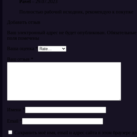
Pavel
–
29.07.2023
Полностью рабочий исходник, рекомендую к покупке
Добавить отзыв
Ваш электронный адрес не будет опубликован. Обязательные
поля помечены
Ваша оценка
*
Ваш отзыв
*
Имени
*
Email
*
Сохранить моё имя, email и адрес сайта в этом браузере дл