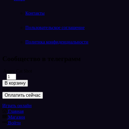
Контакты
Пользовательское соглашение
Политика конфиденциальности
Cообщество в телеграмм
Telegram
Angry Cat Shot
Количество
товара
В корзину
Angry
или
Cat
Оплатить сейчас
Shot
Играть онлайн
Главная
Магазин
Войти