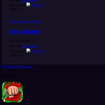
900.00
₽
В корзину
Продавец:
MyStore
2.69
из 5
Исходники Construct
Duck Hunter
Оценка
3.00
из 5
600.00
₽
В корзину
Продавец:
MyStore
2.69
из 5
Handless Millionaire
600.00
₽