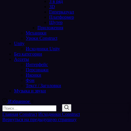
3 в ряд
3D
Гиперказуал
Платформер
Шутер
Приложения
Механики
Уроки Construct
Unity
Исходники Unity
Без категории
Ассеты
Интерфейс
Персонажи
Иконки
Фон
Текст / Заголовки
Музыка и звуки
Избранное
0
Поиск
входа
Поиск
Главная
Construct
Исходники Construct
Вернуться на предыдущую страницу