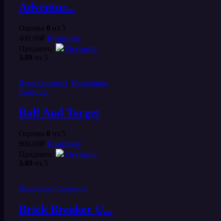
Adventur...
Оценка
0
из 5
400.00
₽
В корзину
Продавец:
Deviruchi
3.89
из 5
,
Игры Construct
Исходники
Construct
Ball And Target
Оценка
0
из 5
800.00
₽
В корзину
Продавец:
Deviruchi
3.89
из 5
Исходники Construct
Brick Breaker U...