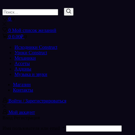
Поиск
входа
Поиск
0
0
0
Мой список желаний
0
0.00
₽
0
Исходники Construct
Уроки Construct
Механики
Ассеты
Аддоны
Музыка и звуки
Магазин
Контакты
Войти / Зарегистрироваться
Мой аккаунт
Вход
Регистрация
Имя пользователя или email
*