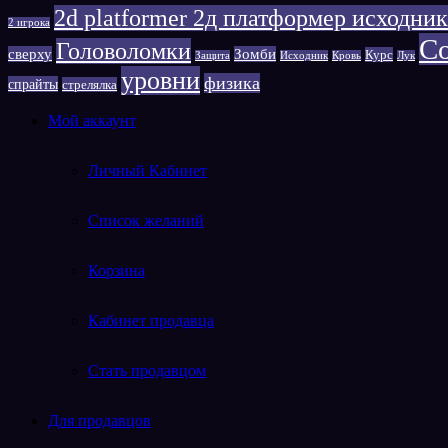
2d platformer 2д платформер исходник
2 игрока
Сo
Головоломки
сверху
Зомби
Курс
Защита
Исходник
Кровь
Лук
уровни
физика
спрайты
стрелялка
Мой аккаунт
Личный Кабинет
Список желаний
Корзина
Кабинет продавца
Стать продавцом
Для продавцов