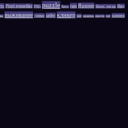
puzzle
Runner
run
ets
Pixel roguelike
Вид
Shoot ’em up
PNG
Racer
выживание
кликер
забег
гонки
раннер
маг
шка
машины
ниндзя
пнг