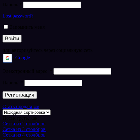
Пароль
*
Lost password?
Запомнить меня
Войти
или авторизуйтесь через социальную сеть
Google
Элекстронный адрес
*
Пароль
*
Регистрация
Стать продавцом
Посмотреть, как:
Сетка из 2 столбцов
Сетка из 3 столбцов
Сетка из 4 столбцов