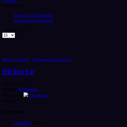
Список
Подробнее
Сетка из 5 столбцов
Сетка из 6 столбцов
Отображать
Товаров
на
странице
,
Игры Construct
Исходники Construct
Hit Em Up
Оценка
0
из 5
850.00
₽
В корзину
Продавец:
Deviruchi
3.89
из 5
Категории
Construct
(111)