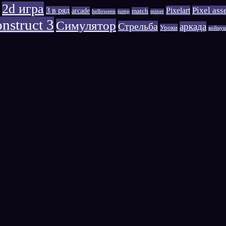
2d игра
Pixelart
Pixel ass
3 в ряд
arcade
match
helloween
jump
miner
nstruct 3
Симулятор
Стрельба
аркада
Уроки
войну