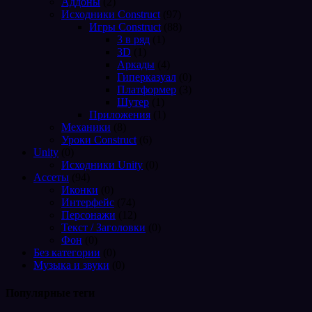
Аддоны
(2)
Исходники Construct
(97)
Игры Construct
(88)
3 в ряд
(1)
3D
(1)
Аркады
(4)
Гиперказуал
(0)
Платформер
(3)
Шутер
(1)
Приложения
(1)
Механики
(8)
Уроки Construct
(6)
Unity
(0)
Исходники Unity
(0)
Ассеты
(94)
Иконки
(0)
Интерфейс
(74)
Персонажи
(12)
Текст / Заголовки
(0)
Фон
(0)
Без категории
(0)
Музыка и звуки
(0)
Популярные теги