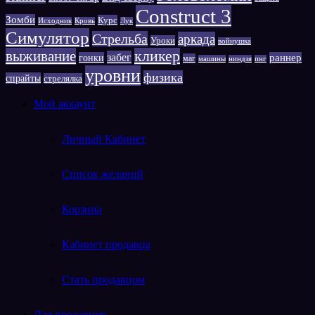
Сonstruct 3
Зомби
Курс
Исходник
Кровь
Лук
Симулятор
Стрельба
аркада
Уроки
войнушка
выживание
кликер
забег
гонки
раннер
маг
машины
ниндзя
пнг
уровни
физика
спрайты
стрелялка
Мой аккаунт
Личный Кабинет
Список желаний
Корзина
Кабинет продавца
Стать продавцом
Для продавцов