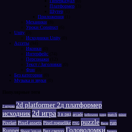
Гиперказуал
(0)
Платформер
(3)
Шутер
(1)
Приложения
(1)
Механики
(8)
Уроки Construct
(6)
Unity
(0)
Исходники Unity
(0)
Ассеты
(94)
Иконки
(0)
Интерфейс
(74)
Персонажи
(12)
Текст / Заголовки
(0)
Фон
(0)
Без категории
(0)
Музыка и звуки
(0)
Популярные теги
2d platformer 2д платформер
2 игрока
2d игра
исходник
3 в ряд
arcade
match
helloween
jump
miner
puzzle
run
Pixelart
Pixel assets
Pixel roguelike
PNG
Racer
Головоломки
Runner
Вид сверху
Shoot ’em up
Защита