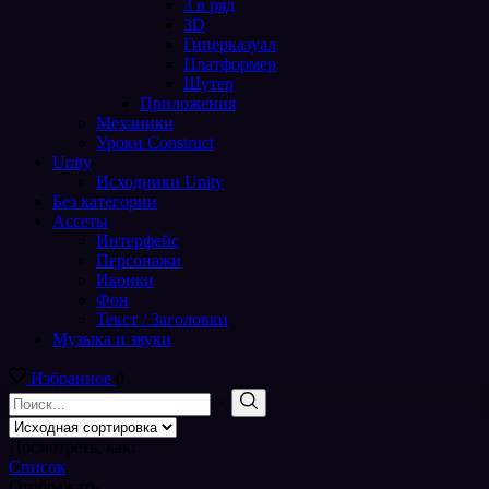
3 в ряд
3D
Гиперказуал
Платформер
Шутер
Приложения
Механики
Уроки Construct
Unity
Исходники Unity
Без категории
Ассеты
Интерфейс
Персонажи
Иконки
Фон
Текст / Заголовки
Музыка и звуки
Избранное
0
Поиск
входа
Поиск
Посмотреть, как:
Список
Отображать