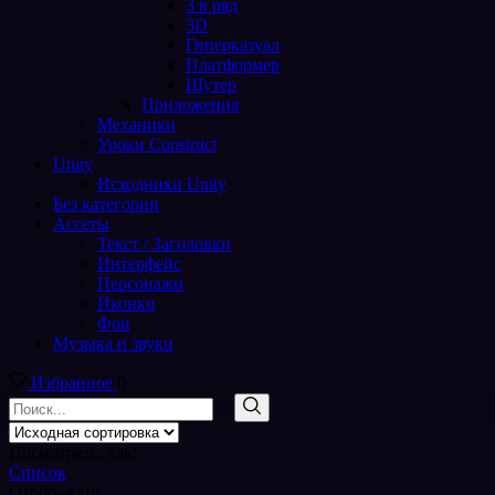
3 в ряд
3D
Гиперказуал
Платформер
Шутер
Приложения
Механики
Уроки Construct
Unity
Исходники Unity
Без категории
Ассеты
Текст / Заголовки
Интерфейс
Персонажи
Иконки
Фон
Музыка и звуки
Избранное
0
Поиск
входа
Поиск
Посмотреть, как:
Список
Отображать