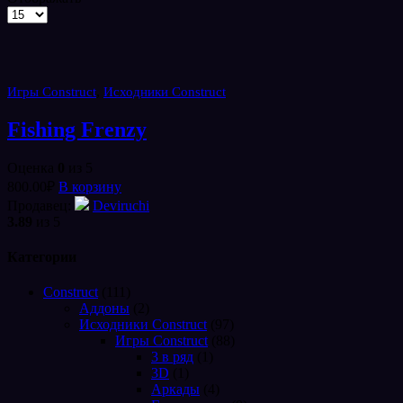
Товаров
на
странице
,
Игры Construct
Исходники Construct
Fishing Frenzy
Оценка
0
из 5
800.00
₽
В корзину
Продавец:
Deviruchi
3.89
из 5
Категории
Construct
(111)
Аддоны
(2)
Исходники Construct
(97)
Игры Construct
(88)
3 в ряд
(1)
3D
(1)
Аркады
(4)