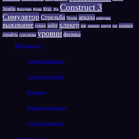
Сonstruct 3
Зомби
Курс
Исходник
Кровь
Лук
Симулятор
Стрельба
аркада
Уроки
войнушка
выживание
кликер
забег
гонки
раннер
маг
машины
ниндзя
пнг
уровни
физика
спрайты
стрелялка
Мой аккаунт
Личный Кабинет
Список желаний
Корзина
Кабинет продавца
Стать продавцом
Для продавцов