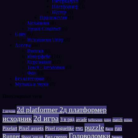
Гиперказуал
(0)
Платформер
(3)
Шутер
(1)
Приложения
(1)
Механики
(8)
Уроки Construct
(6)
Unity
(0)
Исходники Unity
(0)
Ассеты
(94)
Иконки
(0)
Интерфейс
(74)
Персонажи
(12)
Текст / Заголовки
(0)
Фон
(0)
Без категории
(0)
Музыка и звуки
(0)
Популярные теги
2d platformer 2д платформер
2 игрока
2d игра
исходник
3 в ряд
arcade
match
helloween
jump
miner
puzzle
run
Pixelart
Pixel assets
Pixel roguelike
PNG
Racer
Головоломки
Runner
Вид сверху
Shoot ’em up
Защита