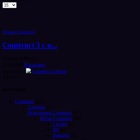
Товаров
на
странице
Уроки Construct
Construct 3 с н...
Оценка
5.00
из 5
1,800.00
₽
В корзину
Продавец:
Сonstruct 3 Shop
4.11
из 5
Категории
Construct
(111)
Аддоны
(2)
Исходники Construct
(97)
Игры Construct
(88)
3 в ряд
(1)
3D
(1)
Аркады
(4)