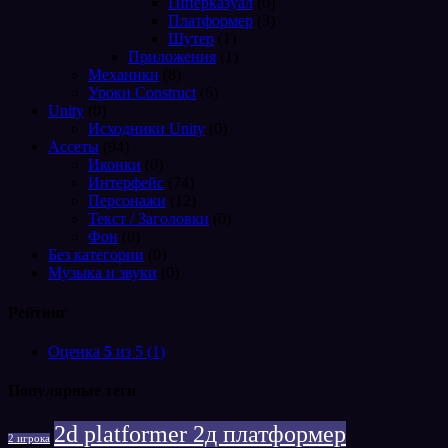
Гиперказуал
(0)
Платформер
(3)
Шутер
(1)
Приложения
(1)
Механики
(8)
Уроки Construct
(6)
Unity
(0)
Исходники Unity
(0)
Ассеты
(94)
Иконки
(0)
Интерфейс
(74)
Персонажи
(12)
Текст / Заголовки
(0)
Фон
(0)
Без категории
(0)
Музыка и звуки
(0)
Рейтинг
Оценка
5
из 5
(1)
Популярные теги
2d platformer 2д платформер
2 игрока