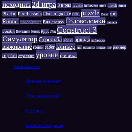
2d игра
исходник
3 в ряд
arcade
match
helloween
jump
miner
puzzle
run
Pixelart
Pixel assets
Pixel roguelike
PNG
Racer
Головоломки
Runner
Вид сверху
Shoot ’em up
Защита
Сonstruct 3
Зомби
Курс
Исходник
Кровь
Лук
Симулятор
Стрельба
аркада
Уроки
войнушка
выживание
кликер
забег
гонки
раннер
маг
машины
ниндзя
пнг
уровни
физика
спрайты
стрелялка
Мой аккаунт
Личный Кабинет
Список желаний
Корзина
Кабинет продавца