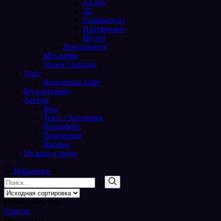
3 в ряд
3D
Гиперказуал
Платформер
Шутер
Приложения
Механики
Уроки Construct
Unity
Исходники Unity
Без категории
Ассеты
Фон
Текст / Заголовки
Интерфейс
Персонажи
Иконки
Музыка и звуки
Избранное
0
Поиск
входа
Поиск
Посмотреть, как:
Список
Отображать