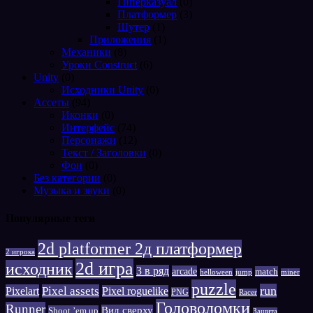
Гиперказуал
(0)
Платформер
(3)
Шутер
(1)
Приложения
(1)
Механики
(8)
Уроки Construct
(6)
Unity
(0)
Исходники Unity
(0)
Ассеты
(94)
Иконки
(0)
Интерфейс
(74)
Персонажи
(12)
Текст / Заголовки
(0)
Фон
(0)
Без категории
(0)
Музыка и звуки
(0)
Популярные теги
2d platformer 2д платформер
2 игрока
2d игра
исходник
3 в ряд
arcade
match
helloween
jump
miner
puzzle
run
Pixelart
Pixel assets
Pixel roguelike
PNG
Racer
Головоломки
Runner
Вид сверху
Shoot ’em up
Защита