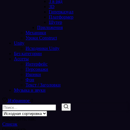
3 в ряд
3D
Гиперказуал
Платформер
Шутер
Приложения
Механики
Уроки Construct
Unity
Исходники Unity
Без категории
Ассеты
Интерфейс
Персонажи
Иконки
Фон
Текст / Заголовки
Музыка и звуки
Избранное
0
Поиск
входа
Поиск
Посмотреть, как:
Список
Отображать