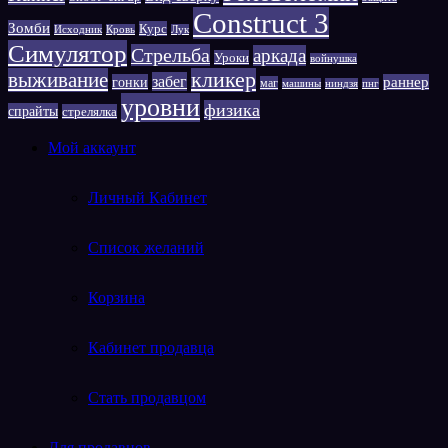
Сonstruct 3
Зомби
Курс
Исходник
Кровь
Лук
Симулятор
Стрельба
аркада
Уроки
войнушка
выживание
кликер
забег
гонки
раннер
маг
машины
ниндзя
пнг
уровни
физика
спрайты
стрелялка
Мой аккаунт
Личный Кабинет
Список желаний
Корзина
Кабинет продавца
Стать продавцом
Для продавцов