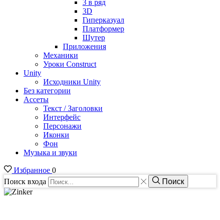
3 в ряд
3D
Гиперказуал
Платформер
Шутер
Приложения
Механики
Уроки Construct
Unity
Исходники Unity
Без категории
Ассеты
Текст / Заголовки
Интерфейс
Персонажи
Иконки
Фон
Музыка и звуки
Избранное
0
Поиск входа
Поиск