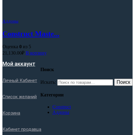
Аддоны
Construct Maste...
Оценка
0
из 5
21,130.00
₽
В корзину
Мой аккаунт
Поиск
Личный Кабинет
Искать:
Поиск
Категории
Список желаний
Construct
Аддоны
Корзина
Кабинет продавца