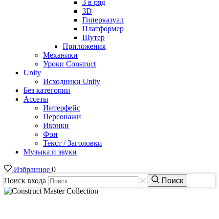
3 в ряд
3D
Гиперказуал
Платформер
Шутер
Приложения
Механики
Уроки Construct
Unity
Исходники Unity
Без категории
Ассеты
Интерфейс
Персонажи
Иконки
Фон
Текст / Заголовки
Музыка и звуки
Избранное
0
Поиск входа
Поиск