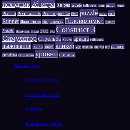
2d игра
исходник
3 в ряд
arcade
match
helloween
jump
miner
puzzle
run
Pixelart
Pixel assets
Pixel roguelike
PNG
Racer
Головоломки
Runner
Вид сверху
Shoot ’em up
Защита
Сonstruct 3
Зомби
Курс
Исходник
Кровь
Лук
Симулятор
Стрельба
аркада
Уроки
войнушка
выживание
кликер
забег
гонки
раннер
маг
машины
ниндзя
пнг
уровни
физика
спрайты
стрелялка
Мой аккаунт
Личный Кабинет
Список желаний
Корзина
Кабинет продавца