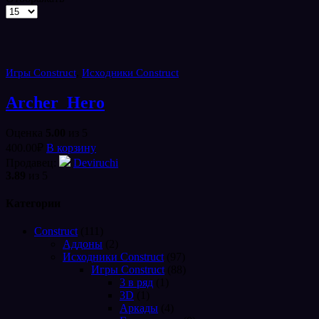
Товаров
на
странице
,
Игры Construct
Исходники Construct
Archer_Hero
Оценка
5.00
из 5
400.00
₽
В корзину
Продавец:
Deviruchi
3.89
из 5
Категории
Construct
(111)
Аддоны
(2)
Исходники Construct
(97)
Игры Construct
(88)
3 в ряд
(1)
3D
(1)
Аркады
(4)