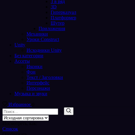
3 в ряд
3D
Гиперказуал
Платформер
Шутер
Приложения
Механики
Уроки Construct
Unity
Исходники Unity
Без категории
Ассеты
Иконки
Фон
Текст / Заголовки
Интерфейс
Персонажи
Музыка и звуки
Избранное
0
Поиск
входа
Поиск
Посмотреть, как:
Список
Отображать