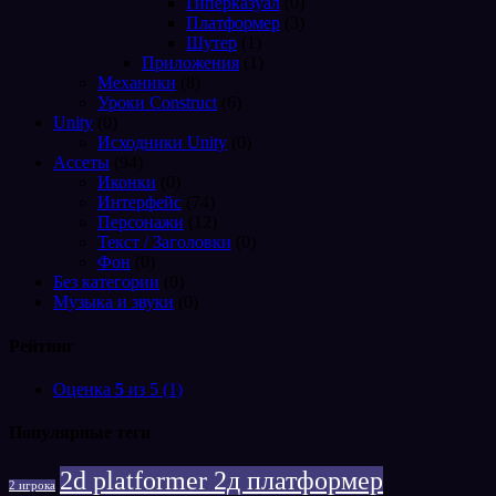
Гиперказуал
(0)
Платформер
(3)
Шутер
(1)
Приложения
(1)
Механики
(8)
Уроки Construct
(6)
Unity
(0)
Исходники Unity
(0)
Ассеты
(94)
Иконки
(0)
Интерфейс
(74)
Персонажи
(12)
Текст / Заголовки
(0)
Фон
(0)
Без категории
(0)
Музыка и звуки
(0)
Рейтинг
Оценка
5
из 5
(1)
Популярные теги
2d platformer 2д платформер
2 игрока